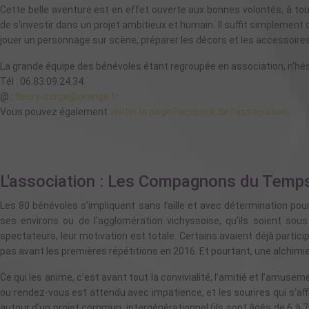
Cette belle aventure est en effet ouverte aux bonnes volontés, à tou
de s'investir dans un projet ambitieux et humain. Il suffit simpleme
jouer un personnage sur scène, préparer les décors et les accessoires,
La grande équipe des bénévoles étant regroupée en association, n'hési
Tél : 06.83.09.24.34.
@ :
fleury-serge@orange.fr
Vous pouvez également
visiter la page Facebook de l'association
.
L'association : Les Compagnons du Temp
Les 80 bénévoles s’impliquent sans faille et avec détermination pour
ses environs ou de l’agglomération vichyssoise, qu’ils soient sous
spectateurs, leur motivation est totale. Certains avaient déjà part
pas avant les premières répétitions en 2016. Et pourtant, une alchimie
Ce qui les anime, c’est avant tout la convivialité, l’amitié et l’amusem
ou rendez-vous est attendu avec impatience, et les sourires qui s’affich
autour d’un projet commun, intergénérationnel (ils sont âgés de 6 à 7