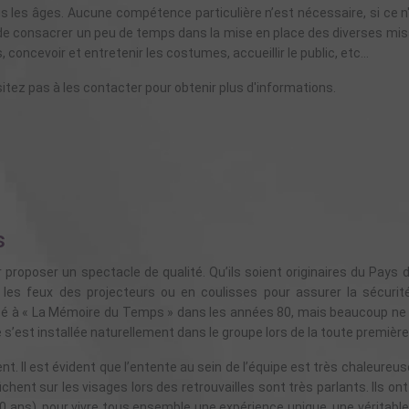
s les âges. Aucune compétence particulière n’est nécessaire, si ce n
nt de consacrer un peu de temps dans la mise en place des diverses mi
 concevoir et entretenir les costumes, accueillir le public, etc…
tez pas à les contacter pour obtenir plus d'informations.
s
 proposer un spectacle de qualité. Qu’ils soient originaires du Pays 
 les feux des projecteurs ou en coulisses pour assurer la sécurité
icipé à « La Mémoire du Temps » dans les années 80, mais beaucoup ne
 s’est installée naturellement dans le groupe lors de la toute première
ent. Il est évident que l’entente au sein de l’équipe est très chaleureu
ent sur les visages lors des retrouvailles sont très parlants. Ils ont p
0 ans), pour vivre tous ensemble une expérience unique, une véritable