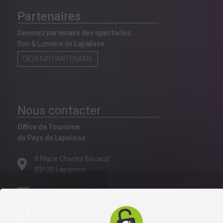
Partenaires
Devenez partenaire des spectacles
Son & Lumière de Lapalisse
DEVENIR PARTENAIRE
Nous contacter
Office de Tourisme
du Pays de Lapalisse
9 Place Charles Bécaud
03120 Lapalisse
contact@lapalissetourisme.com
Tél. 04 70 99 08 39