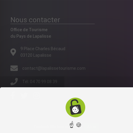
Nous contacter
Office de Tourisme
du Pays de Lapalisse
9 Place Charles Bécaud
03120 Lapalisse
contact@lapalissetourisme.com
Tél. 04 70 99 08 39
☝ 🍪
Facebook (like box) is disabled.
Allow